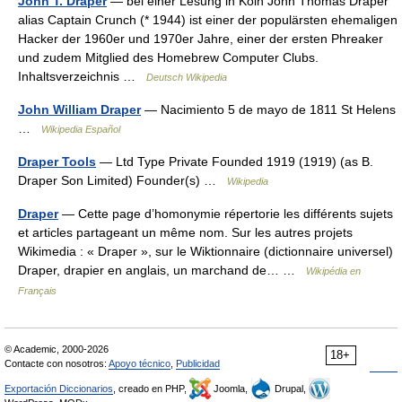
John T. Draper
— bei einer Lesung in Köln John Thomas Draper
alias Captain Crunch (* 1944) ist einer der populärsten ehemaligen
Hacker der 1960er und 1970er Jahre, einer der ersten Phreaker
und zudem Mitglied des Homebrew Computer Clubs.
Inhaltsverzeichnis …
Deutsch Wikipedia
John William Draper
— Nacimiento 5 de mayo de 1811 St Helens
…
Wikipedia Español
Draper Tools
— Ltd Type Private Founded 1919 (1919) (as B.
Draper Son Limited) Founder(s) …
Wikipedia
Draper
— Cette page d’homonymie répertorie les différents sujets
et articles partageant un même nom. Sur les autres projets
Wikimedia : « Draper », sur le Wiktionnaire (dictionnaire universel)
Draper, drapier en anglais, un marchand de… …
Wikipédia en
Français
© Academic, 2000-2026
18+
Contacte con nosotros:
Apoyo técnico
,
Publicidad
Exportación Diccionarios
, creado en PHP,
Joomla,
Drupal,