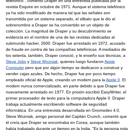
telefónico", comentó Draper en una entrevista publicada por la
revista Esquire en octubre de 1971. Aunque el sistema telefónico
ya ha sido modificado de manera tal que las señales son
transmitida por un sistema separado, el silbato que le dio el
sobrenombre a Draper se ha convertido en un objeto de
colección. La magnitud de Draper y su descubrimiento se
evidencia en el nombre de una de las revistas dedicadas al
submundo hacker, 2600. Draper fue arrestado en 1972, acusado
de fraude en contra de las compañías telefónicas. A mediados de
los setenta, también, Draper conoció, y le enseño sus técnicas, a
Steve Jobs
y
Steve Wozniak
, quienes luego fundaron
Apple
Computer
pero que por algún tiempo se dedicaron a construir y
vender cajas azules. De hecho, Draper fue por poco tiempo
empleado oficial de Apple, creando un modem para la
Apple II
. El
modem nunca comercializado, en parte debido a que Draper fue
nuevamente arrestado en 1977. En prisión escribió EasyWriter, el
primer procesador de texto para la computadora Apple II. Draper
trabaja actualmente escribiendo software de seguridad
informática. En una entrevista desarrollada en Gnomedex 4.0,
Steve Wozniak, amigo personal del Capitán Crunch, comentó que
él creía que Draper se encontraba en Corea, aunque también
había trabajado durante un tiempo en la India. "Es la persona más