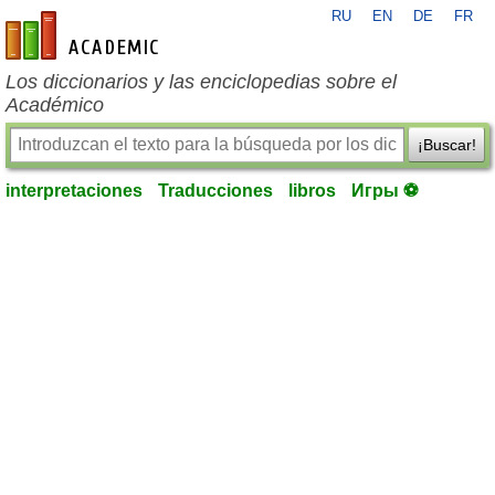
RU
EN
DE
FR
es-academic.com
Los diccionarios y las enciclopedias sobre el
Académico
¡Buscar!
interpretaciones
Traducciones
libros
Игры ⚽