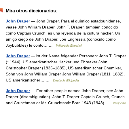
Mira otros diccionarios:
John Draper
— John Draper. Para el químico estadounidense,
véase John William Draper. John T. Draper, también conocido
como Captain Crunch, es una leyenda de la cultura hacker. Un
amigo ciego de John Draper, Joe Engressia (conocido como
Joybubbles) le contó… …
Wikipedia Español
John Draper
— ist der Name folgender Personen: John T. Draper
(* 1944), US amerikanischer Hacker und Phreaker John
Christopher Draper (1835–1885), US amerikanischer Chemiker,
Sohn von John William Draper John William Draper (1811−1882),
US amerikanischer… …
Deutsch Wikipedia
John Draper
— For other people named John Draper, see John
Draper (disambiguation). John T. Draper Captain Crunch, Crunch
and Crunchman or Mr. Crunchtastic Born 1943 (1943) …
Wikipedia